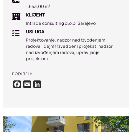
1.653,00 m²
KLIJENT

Intrade consulting d.o.o. Sarajevo
USLUGA

Projektovanje, nadzor nad izvođenjem
radova, Idejni i izvedbeni projekat, nadzor
nad izvođenjem radova, upravljanje
projektom
PODIJELI:
F
E
L
a
m
i
c
a
n
e
i
k
b
l
e
o
d
o
I