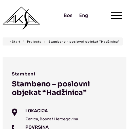
Bos
Eng
Start
/
Projects
/
Stambeno – poslovni objekat “Hadžinica”
Stambeni
Stambeno – poslovni
objekat “Hadžinica”
LOKACIJA

Zenica, Bosna i Hercegovina
POVRŠINA
