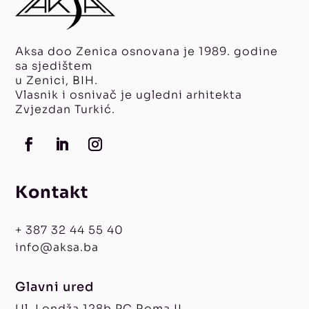
Aksa doo Zenica osnovana je 1989. godine
sa sjedištem
u Zenici, BIH.
Vlasnik i osnivač je ugledni arhitekta
Zvjezdan Turkić.
Kontakt
+ 387 32 44 55 40
info@aksa.ba
Glavni ured
Ul. Londža 128b PC Roma II,