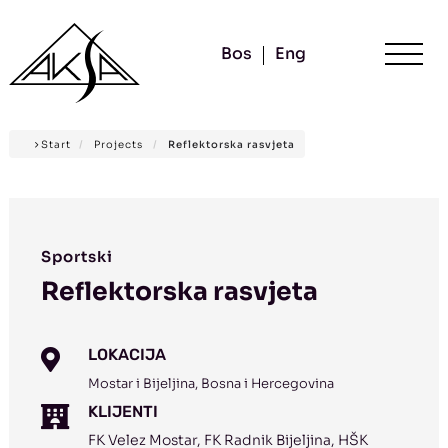
Bos
Eng
Start
/
Projects
/
Reflektorska rasvjeta
Sportski
Reflektorska rasvjeta
LOKACIJA

Mostar i Bijeljina, Bosna i Hercegovina
KLIJENTI

FK Velez Mostar, FK Radnik Bijeljina, HŠK