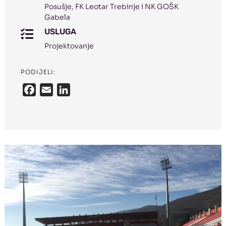
Posušje, FK Leotar Trebinje i NK GOŠK
Gabela
USLUGA

Projektovanje
PODIJELI:
F
E
L
a
m
i
c
a
n
e
i
k
b
l
e
o
d
o
I
k
n